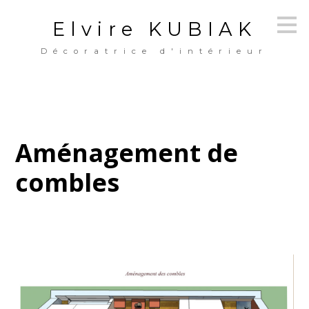
Passer
Elvire KUBIAK
au
contenu
principal
Décoratrice d'intérieur
Aménagement de
combles
PAGE D'ACCUEIL